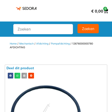
0
€
0,00
Home
/
Mechanisch
/
Afdichting
/
Pompafdichting
/ 12676000000780
AFDICHTING
Deel dit product