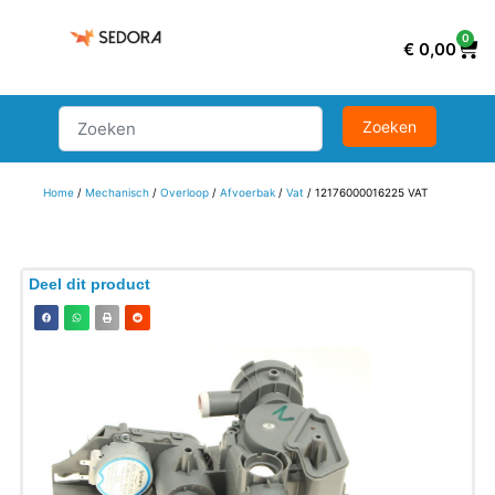
0
€
0,00
Home
/
Mechanisch
/
Overloop
/
Afvoerbak
/
Vat
/ 12176000016225 VAT
Deel dit product