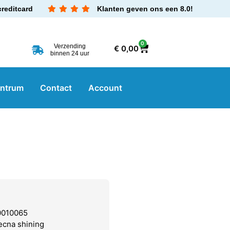
creditcard
Klanten geven ons een 8.0!
0
Verzending
€
0,00
binnen 24 uur
entrum
Contact
Account
0010065
ecna shining