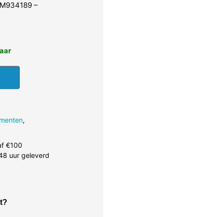
 M934189 –
baar
ementen
,
af €100
48 uur geleverd
t?