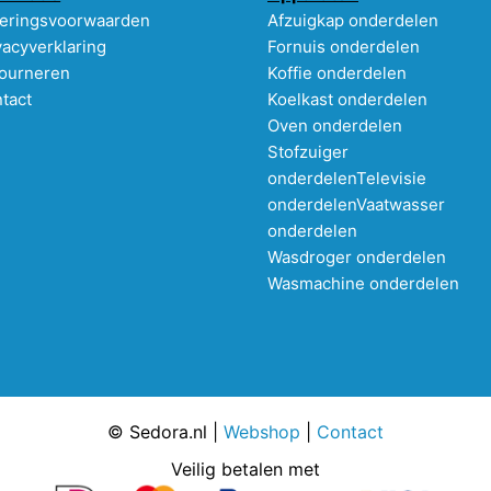
eringsvoorwaarden
Afzuigkap onderdelen
vacyverklaring
Fornuis onderdelen
ourneren
Koffie onderdelen
tact
Koelkast onderdelen
Oven onderdelen
Stofzuiger
onderdelen
Televisie
onderdelen
Vaatwasser
onderdelen
Wasdroger onderdelen
Wasmachine onderdelen
© Sedora.nl |
Webshop
|
Contact
Veilig betalen met