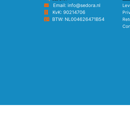
Email: info@sedora.nl
Lev
KvK: 90214706
Pri
BTW: NL004626471B54
Ret
Con