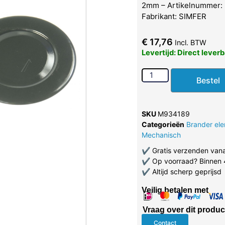
2mm – Artikelnummer:
Fabrikant: SIMFER
€
17,76
Incl. BTW
Levertijd: Direct lever
Bestel
SKU
M934189
Categorieën
Brander el
Mechanisch
✔
Gratis verzenden van
✔
Op voorraad? Binnen 
✔
Altijd scherp geprijsd
Veilig betalen met
Vraag over dit produc
Contact