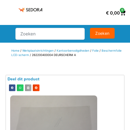
0
€
0,00
Home
/
Werkplaatsinrichtingen
/
Kantoorbenodigdheden
/
Folie
/
Beschermfolie
LCD-scherm
/ 262200400004 DEURSCHERM A
Deel dit product