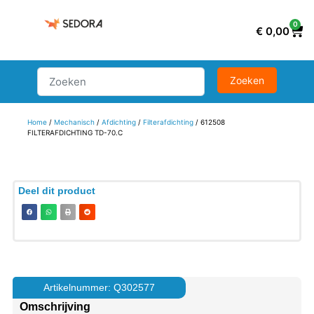
0
€
0,00
Home
/
Mechanisch
/
Afdichting
/
Filterafdichting
/ 612508
FILTERAFDICHTING TD-70.C
Deel dit product
Artikelnummer: Q302577
Omschrijving