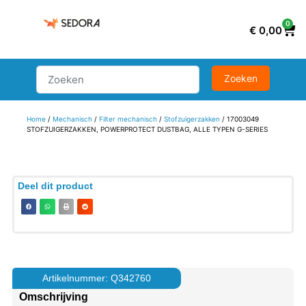
0
€
0,00
Home
/
Mechanisch
/
Filter mechanisch
/
Stofzuigerzakken
/ 17003049
STOFZUIGERZAKKEN, POWERPROTECT DUSTBAG, ALLE TYPEN G-SERIES
Deel dit product
Artikelnummer: Q342760
Omschrijving