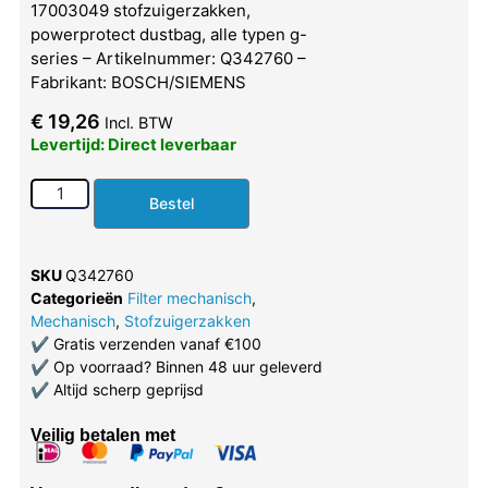
17003049 stofzuigerzakken,
powerprotect dustbag, alle typen g-
series – Artikelnummer: Q342760 –
Fabrikant: BOSCH/SIEMENS
€
19,26
Incl. BTW
Levertijd: Direct leverbaar
Bestel
SKU
Q342760
Categorieën
Filter mechanisch
,
Mechanisch
,
Stofzuigerzakken
✔
Gratis verzenden vanaf €100
✔
Op voorraad? Binnen 48 uur geleverd
✔
Altijd scherp geprijsd
Veilig betalen met