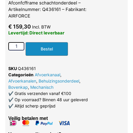
Afconfcfframe schachtonderdeel –
Artikelnummer: Q436161 – Fabrikant:
AIRFORCE
€
159,30
Incl. BTW
Levertijd: Direct leverbaar
Bestel
SKU
Q436161
Categorieën
Afvoerkanaal
,
Afvoerkanalen
,
Behuizingsonderdeel
,
Bovenkap
,
Mechanisch
✔
Gratis verzenden vanaf €100
✔
Op voorraad? Binnen 48 uur geleverd
✔
Altijd scherp geprijsd
Veilig betalen met