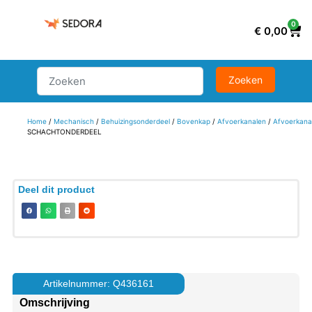
0
€
0,00
Home
/
Mechanisch
/
Behuizingsonderdeel
/
Bovenkap
/
Afvoerkanalen
/
Afvoerkana
SCHACHTONDERDEEL
Deel dit product
Artikelnummer: Q436161
Omschrijving