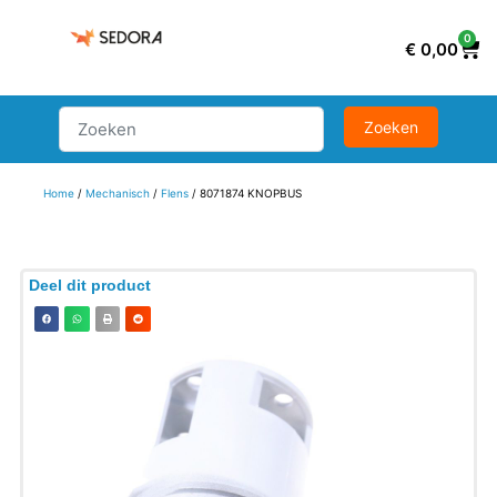
0
€
0,00
Home
/
Mechanisch
/
Flens
/ 8071874 KNOPBUS
Deel dit product