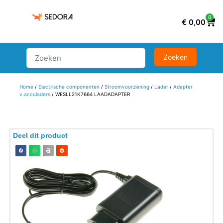
0
€
0,00
Home
/
Electrische componenten
/
Stroomvoorziening
/
Lader
/
Adapter
v.acculaders
/ WESLL21K7664 LAADADAPTER
Deel dit product