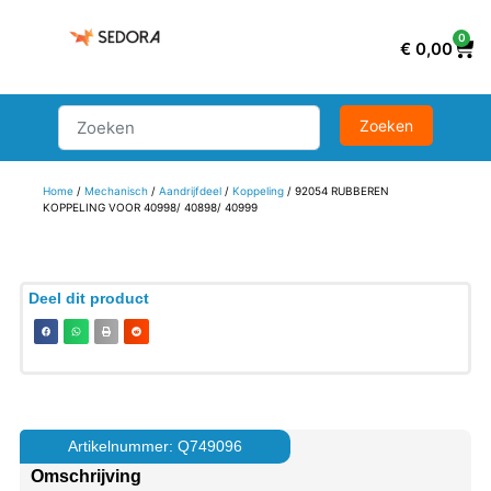
0
€
0,00
Home
/
Mechanisch
/
Aandrijfdeel
/
Koppeling
/ 92054 RUBBEREN
KOPPELING VOOR 40998/ 40898/ 40999
Deel dit product
Artikelnummer: Q749096
Omschrijving