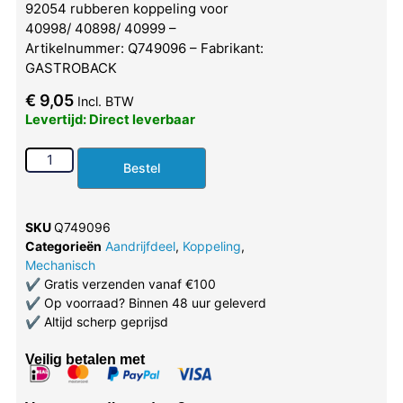
92054 rubberen koppeling voor
40998/ 40898/ 40999 –
Artikelnummer: Q749096 – Fabrikant:
GASTROBACK
€
9,05
Incl. BTW
Levertijd: Direct leverbaar
Bestel
SKU
Q749096
Categorieën
Aandrijfdeel
,
Koppeling
,
Mechanisch
✔
Gratis verzenden vanaf €100
✔
Op voorraad? Binnen 48 uur geleverd
✔
Altijd scherp geprijsd
Veilig betalen met