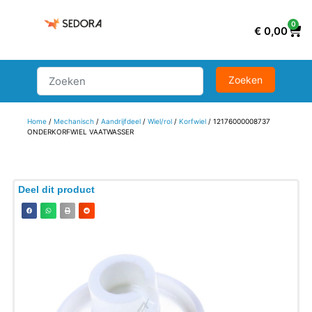
0
€
0,00
Home
/
Mechanisch
/
Aandrijfdeel
/
Wiel/rol
/
Korfwiel
/ 12176000008737
ONDERKORFWIEL VAATWASSER
Deel dit product