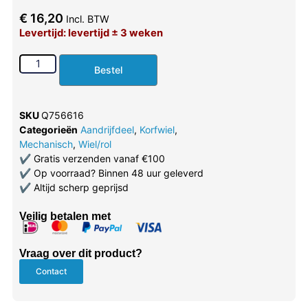
€
16,20
Incl. BTW
Levertijd: levertijd ± 3 weken
Bestel
SKU
Q756616
Categorieën
Aandrijfdeel
,
Korfwiel
,
Mechanisch
,
Wiel/rol
✔
Gratis verzenden vanaf €100
✔
Op voorraad? Binnen 48 uur geleverd
✔
Altijd scherp geprijsd
Veilig betalen met
Vraag over dit product?
Contact