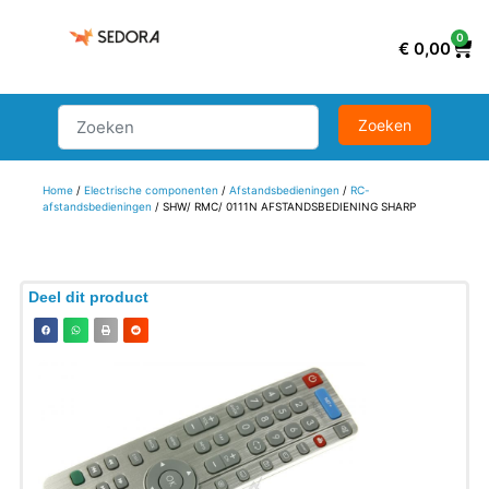
0
€
0,00
Home
/
Electrische componenten
/
Afstandsbedieningen
/
RC-
afstandsbedieningen
/ SHW/ RMC/ 0111N AFSTANDSBEDIENING SHARP
Deel dit product