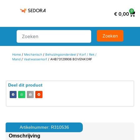
0
€
0,00
Home
/
Mechanisch
/
Behuizingsonderdeel
/
Korf / Rek /
Mand
/
Vaatwasserkorf
/ AHB73129906 BOVENKORF
Deel dit product
Artikelnummer: R310536
Omschrijving