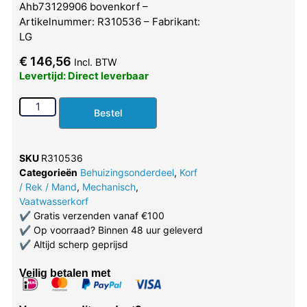
Ahb73129906 bovenkorf –
Artikelnummer: R310536 – Fabrikant:
LG
€
146,56
Incl. BTW
Levertijd: Direct leverbaar
Bestel
SKU
R310536
Categorieën
Behuizingsonderdeel
,
Korf
/ Rek / Mand
,
Mechanisch
,
Vaatwasserkorf
✔
Gratis verzenden vanaf €100
✔
Op voorraad? Binnen 48 uur geleverd
✔
Altijd scherp geprijsd
Veilig betalen met