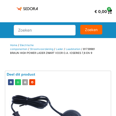
0
€
0,00
Home
/
Electrische
componenten
/
Stroomvoorziening
/
Lader
/
Laadstation
/ 81739981
BRAUN HIGH POWER LADER ZWART VOOR O.A. IOSERIES 7,8 EN 9
Deel dit product