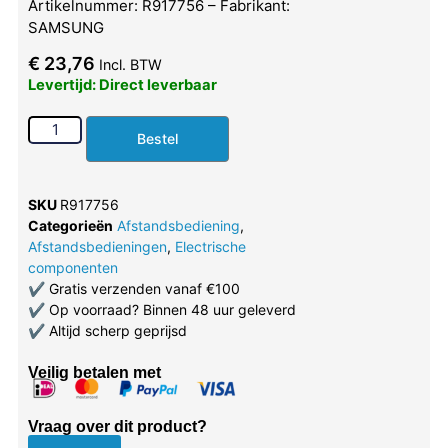
Artikelnummer: R917756 – Fabrikant:
SAMSUNG
€
23,76
Incl. BTW
Levertijd: Direct leverbaar
Bestel
SKU
R917756
Categorieën
Afstandsbediening
,
Afstandsbedieningen
,
Electrische
componenten
✔
Gratis verzenden vanaf €100
✔
Op voorraad? Binnen 48 uur geleverd
✔
Altijd scherp geprijsd
Veilig betalen met
Vraag over dit product?