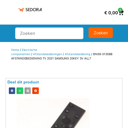
0
€
0,00
Home
/
Electrische
componenten
/
Afstandsbedieningen
/
Afstandsbediening
/ BN59-01358B
AFSTANDSBEDIENING TV 2021 SAMSUNG 20KEY 3V AU_7
Deel dit product