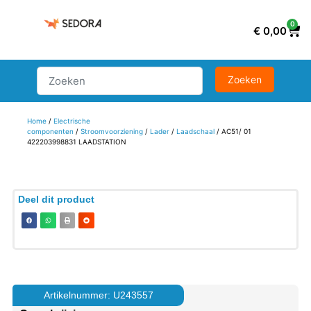
0
€
0,00
Home
/
Electrische
componenten
/
Stroomvoorziening
/
Lader
/
Laadschaal
/ AC51/ 01
422203998831 LAADSTATION
Deel dit product
Artikelnummer: U243557