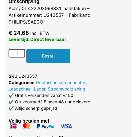
Omschrijving
Ac51/ 01 422203998831 laadstation –
Artikelnummer: U243557 – Fabrikant:
PHILIPS/SAECO
€
24,68
Incl. BTW
Levertijd: Direct leverbaar
Bestel
SKU
U243557
Categorieën
Electrische componenten
,
Laadschaal
,
Lader
,
Stroomvoorziening
✔
Gratis verzenden vanaf €100
✔
Op voorraad? Binnen 48 uur geleverd
✔
Altijd scherp geprijsd
Veilig betalen met