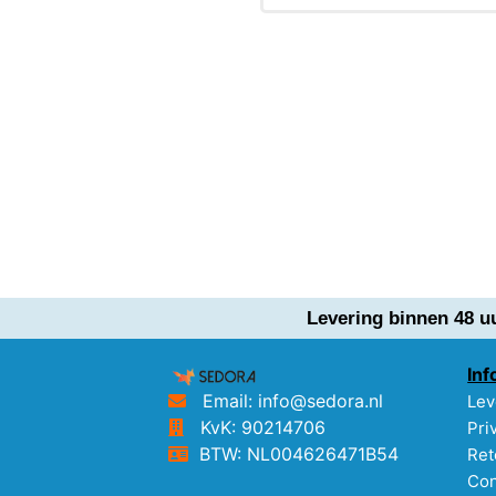
Levering binnen 48 u
Inf
Email: info@sedora.nl
Lev
KvK: 90214706
Pri
BTW: NL004626471B54
Ret
Con