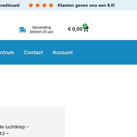
creditcard
Klanten geven ons een 8.0!
0
Verzending
€
0,00
binnen 24 uur
entrum
Contact
Account
e luchtklep –
43 –