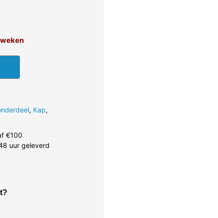
12 weken
onderdeel
,
Kap
,
af €100
48 uur geleverd
t?