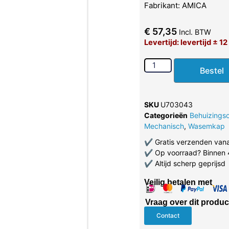
Fabrikant: AMICA
€
57,35
Incl. BTW
Levertijd: levertijd ± 
Bestel
SKU
U703043
Categorieën
Behuizings
Mechanisch
,
Wasemkap
✔
Gratis verzenden van
✔
Op voorraad? Binnen 
✔
Altijd scherp geprijsd
Veilig betalen met
Vraag over dit produc
Contact