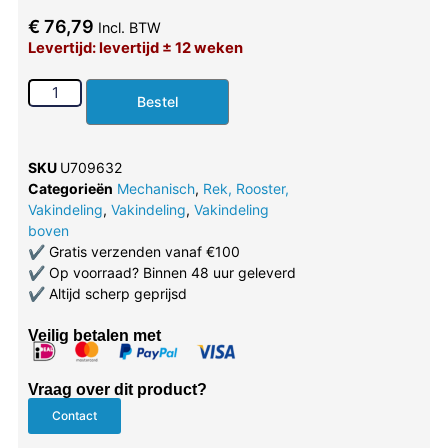
€
76,79
Incl. BTW
Levertijd: levertijd ± 12 weken
Bestel
SKU
U709632
Categorieën
Mechanisch
,
Rek, Rooster,
Vakindeling
,
Vakindeling
,
Vakindeling
boven
✔
Gratis verzenden vanaf €100
✔
Op voorraad? Binnen 48 uur geleverd
✔
Altijd scherp geprijsd
Veilig betalen met
Vraag over dit product?
Contact