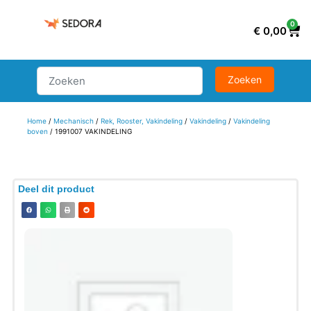
0
€
0,00
Home
/
Mechanisch
/
Rek, Rooster, Vakindeling
/
Vakindeling
/
Vakindeling
boven
/ 1991007 VAKINDELING
Deel dit product