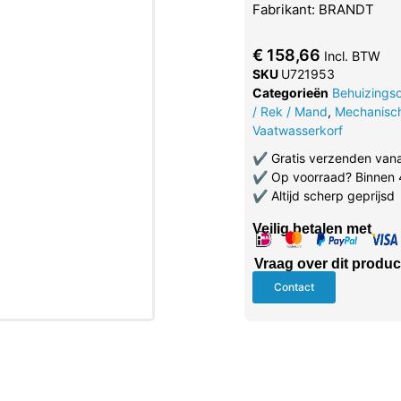
Fabrikant: BRANDT
€
158,66
Incl. BTW
SKU
U721953
Categorieën
Behuizings
/ Rek / Mand
,
Mechanisc
Vaatwasserkorf
✔
Gratis verzenden van
✔
Op voorraad? Binnen 
✔
Altijd scherp geprijsd
Veilig betalen met
Vraag over dit produc
Contact