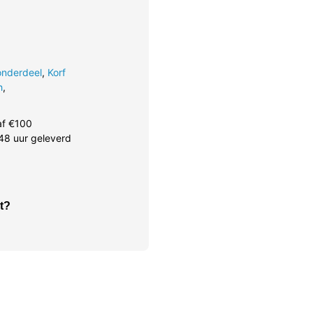
onderdeel
,
Korf
h
,
af €100
48 uur geleverd
t?