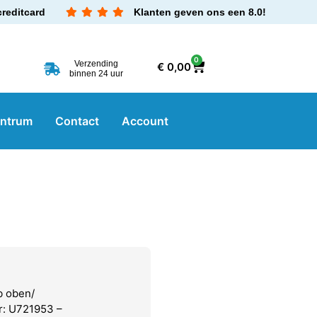
creditcard
Klanten geven ons een 8.0!
0
Verzending
€
0,00
binnen 24 uur
entrum
Contact
Account
b oben/
r: U721953 –