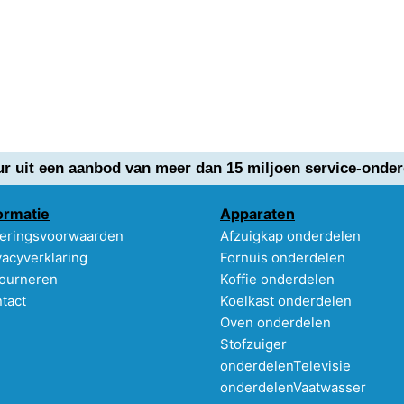
ur uit een aanbod van meer dan 15 miljoen service-onder
ormatie
Apparaten
eringsvoorwaarden
Afzuigkap onderdelen
vacyverklaring
Fornuis onderdelen
ourneren
Koffie onderdelen
tact
Koelkast onderdelen
Oven onderdelen
Stofzuiger
onderdelen
Televisie
onderdelen
Vaatwasser