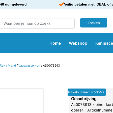
48 uur geleverd
Veilig betalen met IDEAL of 
Home
Webshop
Kennisc
/ Rek / Mand
/
Vaatwasserkorf
/ AS0073913
Artikelnummer: U721953
Omschrijving
As0073913 kleiner kor
oberer – Artikelnumme