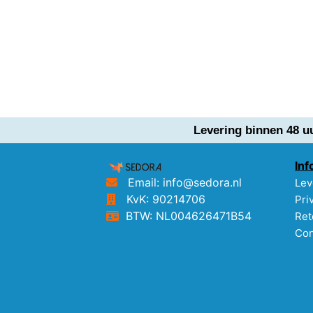
Levering binnen 48 u
Inf
Email: info@sedora.nl
Lev
KvK: 90214706
Pri
BTW: NL004626471B54
Ret
Con