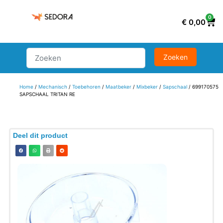
0
€
0,00
Home
/
Mechanisch
/
Toebehoren
/
Maatbeker
/
Mixbeker
/
Sapschaal
/ 699170575
SAPSCHAAL TRITAN RE
Deel dit product