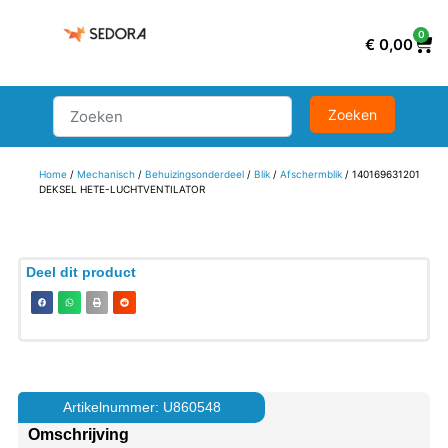
0
€
0,00
Home
/
Mechanisch
/
Behuizingsonderdeel
/
Blik
/
Afschermblik
/ 140169631201
DEKSEL HETE-LUCHTVENTILATOR
Deel dit product
Artikelnummer: U860548
Omschrijving