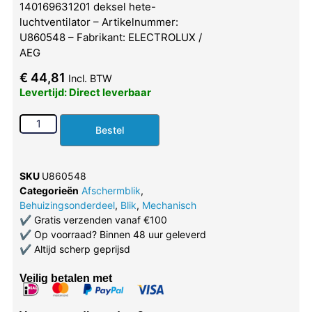
140169631201 deksel hete-
luchtventilator – Artikelnummer:
U860548 – Fabrikant: ELECTROLUX /
AEG
€
44,81
Incl. BTW
Levertijd: Direct leverbaar
Bestel
SKU
U860548
Categorieën
Afschermblik
,
Behuizingsonderdeel
,
Blik
,
Mechanisch
✔
Gratis verzenden vanaf €100
✔
Op voorraad? Binnen 48 uur geleverd
✔
Altijd scherp geprijsd
Veilig betalen met