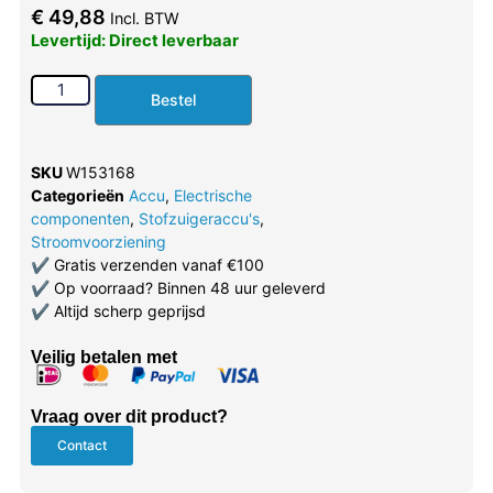
€
49,88
Incl. BTW
Levertijd: Direct leverbaar
Bestel
SKU
W153168
Categorieën
Accu
,
Electrische
componenten
,
Stofzuigeraccu's
,
Stroomvoorziening
✔
Gratis verzenden vanaf €100
✔
Op voorraad? Binnen 48 uur geleverd
✔
Altijd scherp geprijsd
Veilig betalen met
Vraag over dit product?
Contact