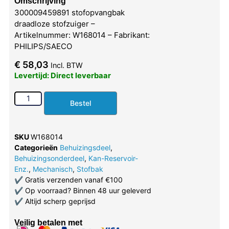
Omschrijving
300009459891 stofopvangbak
draadloze stofzuiger –
Artikelnummer: W168014 – Fabrikant:
PHILIPS/SAECO
€
58,03
Incl. BTW
Levertijd: Direct leverbaar
Bestel
SKU
W168014
Categorieën
Behuizingsdeel
,
Behuizingsonderdeel
,
Kan-Reservoir-
Enz.
,
Mechanisch
,
Stofbak
✔
Gratis verzenden vanaf €100
✔
Op voorraad? Binnen 48 uur geleverd
✔
Altijd scherp geprijsd
Veilig betalen met