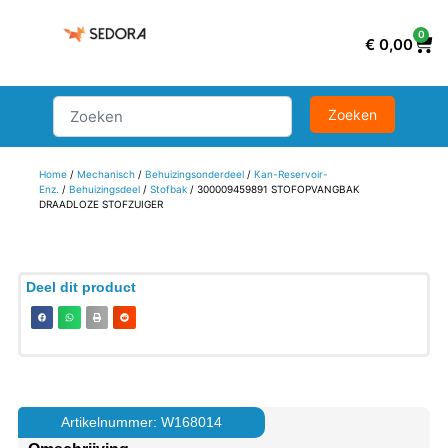
0
€
0,00
Home
/
Mechanisch
/
Behuizingsonderdeel
/
Kan-Reservoir-
Enz.
/
Behuizingsdeel
/
Stofbak
/ 300009459891 STOFOPVANGBAK
DRAADLOZE STOFZUIGER
Deel dit product
Artikelnummer: W168014