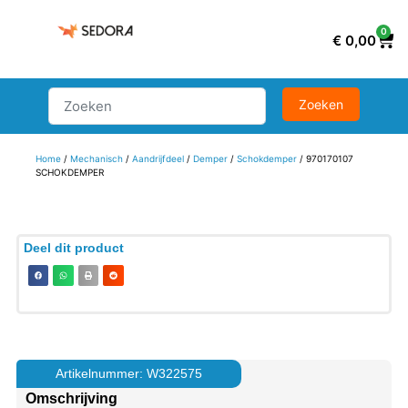
0
€
0,00
Home
/
Mechanisch
/
Aandrijfdeel
/
Demper
/
Schokdemper
/ 970170107
SCHOKDEMPER
Deel dit product
Artikelnummer: W322575
Omschrijving