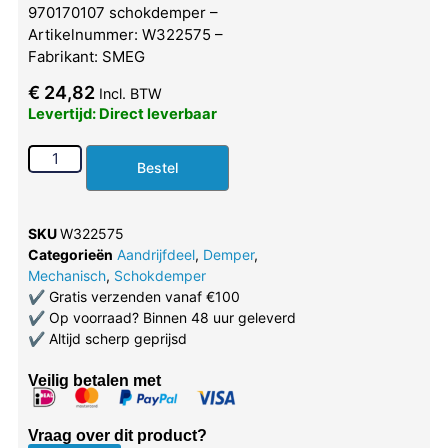
970170107 schokdemper –
Artikelnummer: W322575 –
Fabrikant: SMEG
€
24,82
Incl. BTW
Levertijd: Direct leverbaar
Bestel
SKU
W322575
Categorieën
Aandrijfdeel
,
Demper
,
Mechanisch
,
Schokdemper
✔
Gratis verzenden vanaf €100
✔
Op voorraad? Binnen 48 uur geleverd
✔
Altijd scherp geprijsd
Veilig betalen met
Vraag over dit product?