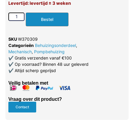
Levertijd: levertijd ± 3 weken
Bestel
SKU
W370309
Categorieën
Behuizingsonderdeel
,
Mechanisch
,
Pompbehuizing
✔
Gratis verzenden vanaf €100
✔
Op voorraad? Binnen 48 uur geleverd
✔
Altijd scherp geprijsd
Veilig betalen met
Vraag over dit product?
Contact