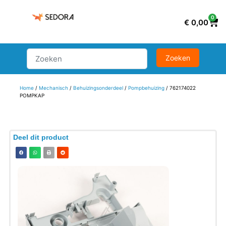
0
€
0,00
Home
/
Mechanisch
/
Behuizingsonderdeel
/
Pompbehuizing
/ 762174022
POMPKAP
Deel dit product