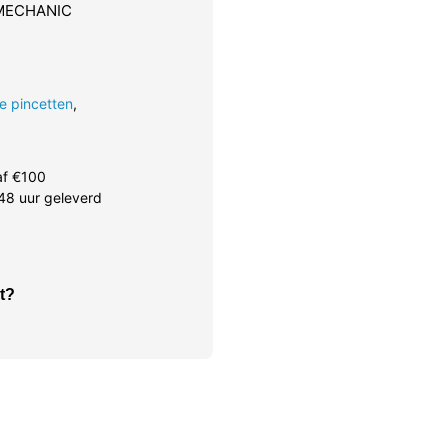
 MECHANIC
he pincetten
,
af €100
48 uur geleverd
t?