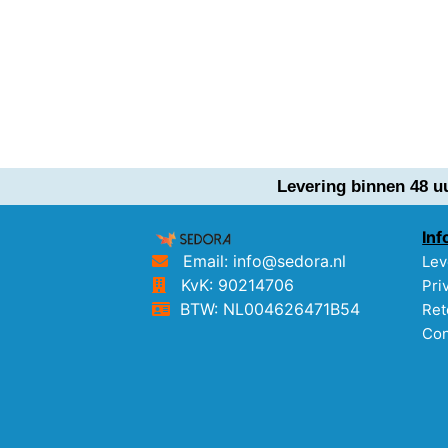
Levering binnen 48 u
Inf
Email: info@sedora.nl
Lev
KvK: 90214706
Pri
BTW: NL004626471B54
Ret
Con