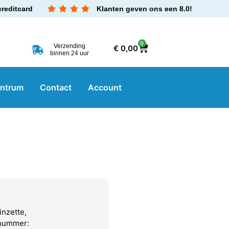
creditcard
Klanten geven ons een 8.0!
0
Verzending
€
0,00
binnen 24 uur
entrum
Contact
Account
nzette,
lnummer: