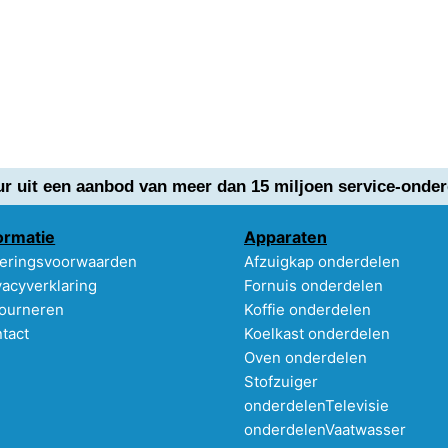
ur uit een aanbod van meer dan 15 miljoen service-onder
ormatie
Apparaten
eringsvoorwaarden
Afzuigkap onderdelen
vacyverklaring
Fornuis onderdelen
ourneren
Koffie onderdelen
tact
Koelkast onderdelen
Oven onderdelen
Stofzuiger
onderdelen
Televisie
onderdelen
Vaatwasser