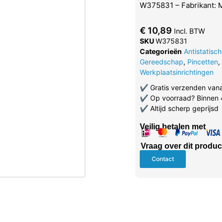
W375831 – Fabrikant:
€
10,89
Incl. BTW
SKU
W375831
Categorieën
Antistatisc
Gereedschap
,
Pincetten
,
Werkplaatsinrichtingen
✔
Gratis verzenden van
✔
Op voorraad? Binnen 
✔
Altijd scherp geprijsd
Veilig betalen met
Vraag over dit produc
Contact