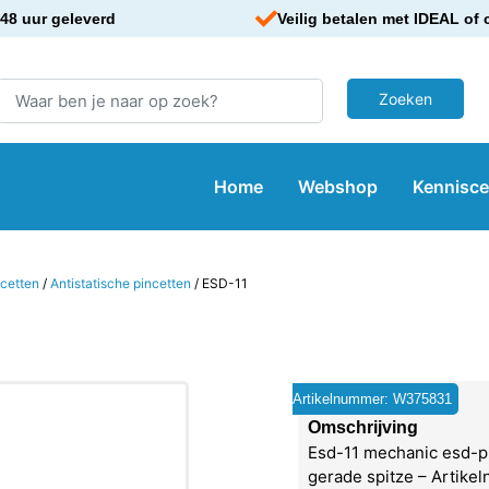
48 uur geleverd
Veilig betalen met IDEAL of 
Home
Webshop
Kennisc
ncetten
/
Antistatische pincetten
/ ESD-11
Artikelnummer: W375831
Omschrijving
Esd-11 mechanic esd-pi
gerade spitze – Artike