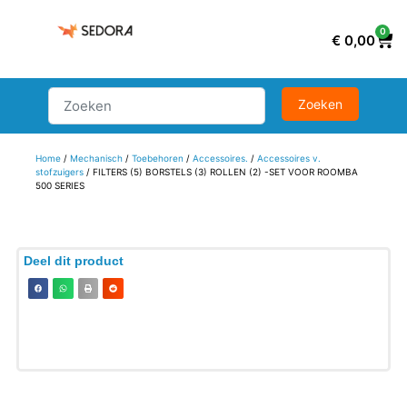
0
€
0,00
Home
/
Mechanisch
/
Toebehoren
/
Accessoires.
/
Accessoires v.
stofzuigers
/ FILTERS (5) BORSTELS (3) ROLLEN (2) -SET VOOR ROOMBA
500 SERIES
Deel dit product