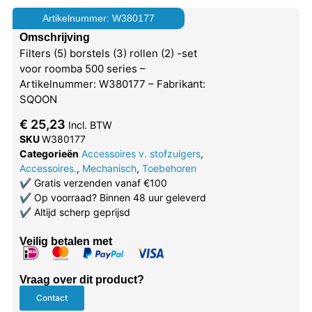
Artikelnummer: W380177
Omschrijving
Filters (5) borstels (3) rollen (2) -set
voor roomba 500 series –
Artikelnummer: W380177 – Fabrikant:
SQOON
€
25,23
Incl. BTW
SKU
W380177
Categorieën
Accessoires v. stofzuigers
,
Accessoires.
,
Mechanisch
,
Toebehoren
✔
Gratis verzenden vanaf €100
✔
Op voorraad? Binnen 48 uur geleverd
✔
Altijd scherp geprijsd
Veilig betalen met
Vraag over dit product?
Contact