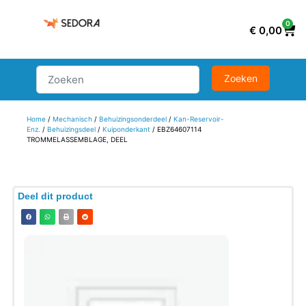
0
€
0,00
Home
/
Mechanisch
/
Behuizingsonderdeel
/
Kan-Reservoir-
Enz.
/
Behuizingsdeel
/
Kuiponderkant
/ EBZ64607114
TROMMELASSEMBLAGE, DEEL
Deel dit product