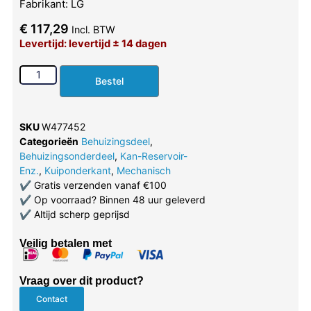
Fabrikant: LG
€
117,29
Incl. BTW
Levertijd: levertijd ± 14 dagen
Bestel
SKU
W477452
Categorieën
Behuizingsdeel
,
Behuizingsonderdeel
,
Kan-Reservoir-
Enz.
,
Kuiponderkant
,
Mechanisch
✔
Gratis verzenden vanaf €100
✔
Op voorraad? Binnen 48 uur geleverd
✔
Altijd scherp geprijsd
Veilig betalen met
Vraag over dit product?
Contact