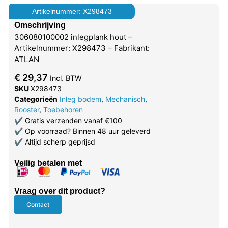
Artikelnummer: X298473
Omschrijving
306080100002 inlegplank hout –
Artikelnummer: X298473 – Fabrikant:
ATLAN
€
29,37
Incl. BTW
SKU
X298473
Categorieën
Inleg bodem
,
Mechanisch
,
Rooster
,
Toebehoren
✔
Gratis verzenden vanaf €100
✔
Op voorraad? Binnen 48 uur geleverd
✔
Altijd scherp geprijsd
Veilig betalen met
Vraag over dit product?
Contact