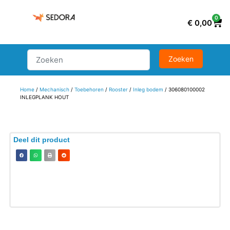
0
€
0,00
Home
/
Mechanisch
/
Toebehoren
/
Rooster
/
Inleg bodem
/ 306080100002
INLEGPLANK HOUT
Deel dit product