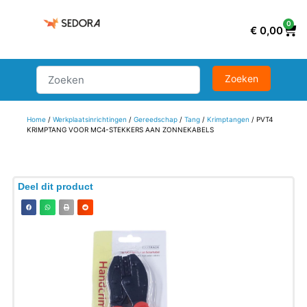
0
€
0,00
Home
/
Werkplaatsinrichtingen
/
Gereedschap
/
Tang
/
Krimptangen
/ PVT4
KRIMPTANG VOOR MC4-STEKKERS AAN ZONNEKABELS
Deel dit product