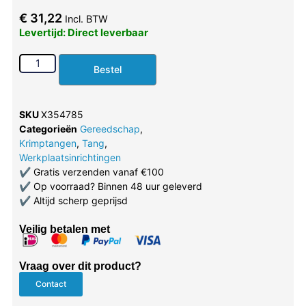
€
31,22
Incl. BTW
Levertijd: Direct leverbaar
Bestel
SKU
X354785
Categorieën
Gereedschap
,
Krimptangen
,
Tang
,
Werkplaatsinrichtingen
✔
Gratis verzenden vanaf €100
✔
Op voorraad? Binnen 48 uur geleverd
✔
Altijd scherp geprijsd
Veilig betalen met
Vraag over dit product?
Contact