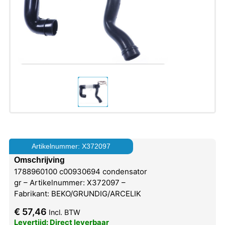
Artikelnummer: X372097
Omschrijving
1788960100 c00930694 condensator
gr – Artikelnummer: X372097 –
Fabrikant: BEKO/GRUNDIG/ARCELIK
€
57,46
Incl. BTW
Levertijd: Direct leverbaar