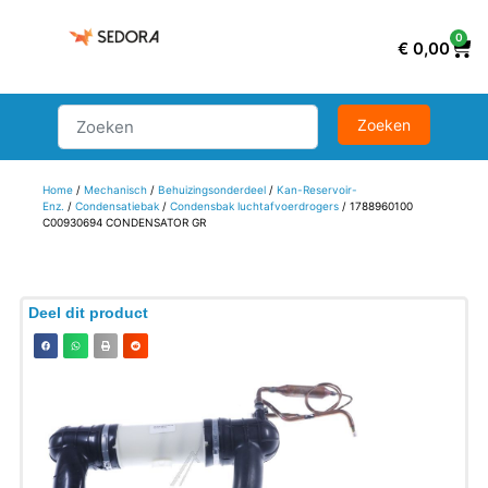
0
€
0,00
Home
/
Mechanisch
/
Behuizingsonderdeel
/
Kan-Reservoir-
Enz.
/
Condensatiebak
/
Condensbak luchtafvoerdrogers
/ 1788960100
C00930694 CONDENSATOR GR
Deel dit product