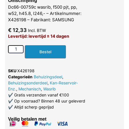
Omschrijving
Dc66-00759c wasrib, f500 pjt, pp,
w52, h45.8, l246,- – Artikelnummer:
X426198 – Fabrikant: SAMSUNG
€
12,33
Incl. BTW
Levertijd: levertijd ± 14 dagen
Bestel
SKU
X426198
Categorieën
Behuizingsdeel
,
Behuizingsonderdeel
,
Kan-Reservoir-
Enz.
,
Mechanisch
,
Wasrib
✔
Gratis verzenden vanaf €100
✔
Op voorraad? Binnen 48 uur geleverd
✔
Altijd scherp geprijsd
Veilig betalen met