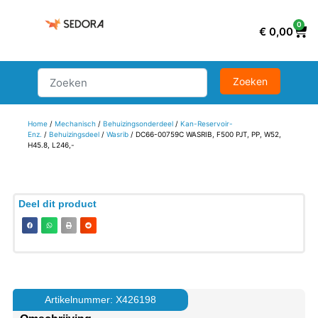
0
€
0,00
Home
/
Mechanisch
/
Behuizingsonderdeel
/
Kan-Reservoir-
Enz.
/
Behuizingsdeel
/
Wasrib
/ DC66-00759C WASRIB, F500 PJT, PP, W52,
H45.8, L246,-
Deel dit product
Artikelnummer: X426198