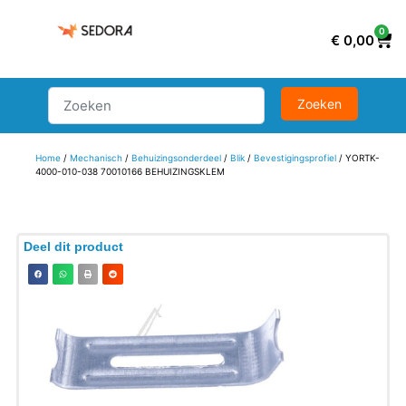
0
€
0,00
Home
/
Mechanisch
/
Behuizingsonderdeel
/
Blik
/
Bevestigingsprofiel
/ YORTK-
4000-010-038 70010166 BEHUIZINGSKLEM
Deel dit product