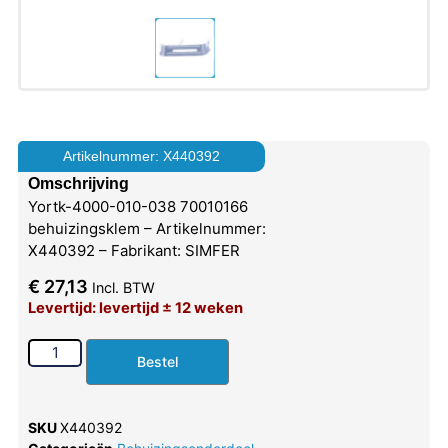
Artikelnummer: X440392
Omschrijving
Yortk-4000-010-038 70010166
behuizingsklem – Artikelnummer:
X440392 – Fabrikant: SIMFER
€
27,13
Incl. BTW
Levertijd: levertijd ± 12 weken
Bestel
SKU
X440392