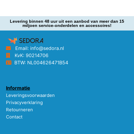
Levering binnen 48 uur uit een aanbod van meer dan 15
miljoen service-onderdelen en accessoires!
Email: info@sedora.nl
KvK: 90214706
BTW: NL004626471B54
Informatie
Leveringsvoorwaarden
Privacyverklaring
Retourneren
Contact