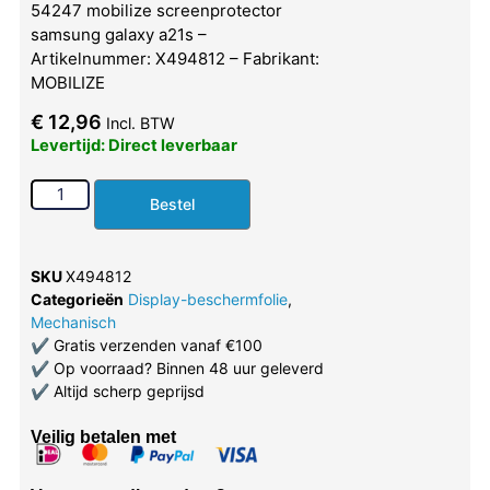
54247 mobilize screenprotector
samsung galaxy a21s –
Artikelnummer: X494812 – Fabrikant:
MOBILIZE
€
12,96
Incl. BTW
Levertijd: Direct leverbaar
Bestel
SKU
X494812
Categorieën
Display-beschermfolie
,
Mechanisch
✔
Gratis verzenden vanaf €100
✔
Op voorraad? Binnen 48 uur geleverd
✔
Altijd scherp geprijsd
Veilig betalen met