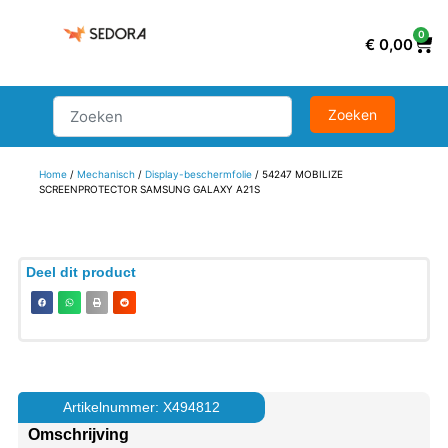
0
€
0,00
Home
/
Mechanisch
/
Display-beschermfolie
/ 54247 MOBILIZE
SCREENPROTECTOR SAMSUNG GALAXY A21S
Deel dit product
Artikelnummer: X494812
Omschrijving