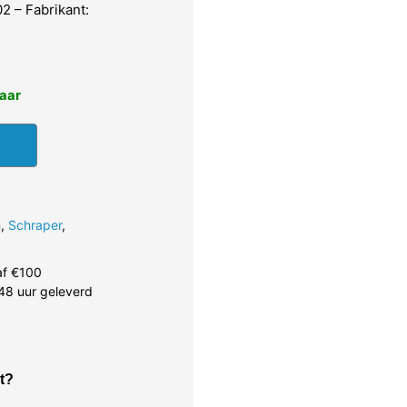
 – Fabrikant:
baar
h
,
Schraper
,
af €100
48 uur geleverd
t?