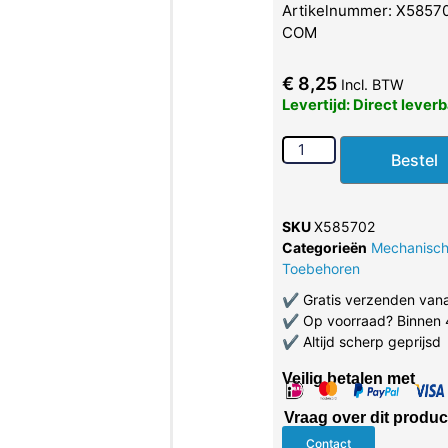
Artikelnummer: X585702
COM
€
8,25
Incl. BTW
Levertijd: Direct lever
Bestel
SKU
X585702
Categorieën
Mechanisc
Toebehoren
✔
Gratis verzenden van
✔
Op voorraad? Binnen 
✔
Altijd scherp geprijsd
Veilig betalen met
Vraag over dit produc
Contact