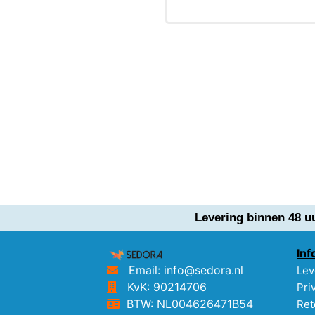
Levering binnen 48 u
Inf
Email: info@sedora.nl
Lev
KvK: 90214706
Pri
BTW: NL004626471B54
Ret