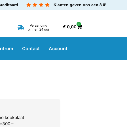
creditcard
Klanten geven ons een 8.0!
0
Verzending
€
0,00
binnen 24 uur
entrum
Contact
Account
he kookplaat
cr300 –