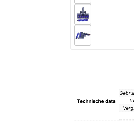
Gebrui
To
Technische data
Verg