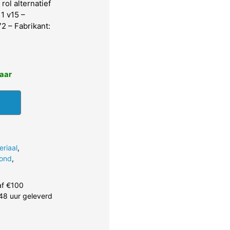
rol alternatief
1 v15 –
 – Fabrikant:
baar
eriaal
,
ond
,
af €100
48 uur geleverd