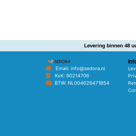
Levering binnen 48 u
Inf
Email: info@sedora.nl
Lev
KvK: 90214706
Pri
BTW: NL004626471B54
Ret
Con