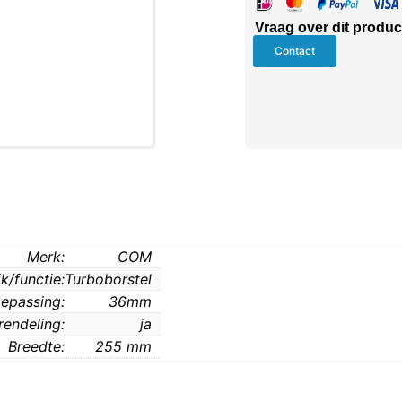
Vraag over dit produc
Contact
Merk:
COM
k/functie:
Turboborstel
epassing:
36mm
rendeling:
ja
Breedte:
255 mm