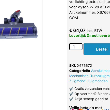
verlichting extra zachte 
voor dyson v7 v8 v10 v1
Artikelnummer: X676672
COM
€
64,07
Incl. BTW
Levertijd: Direct lever
Bestel
SKU
X676672
Categorieën
Aansluitmat
Mechanisch
,
Turbozuigm
Zuigmond
,
Zuigmonden
✔
Gratis verzenden van
✔
Op voorraad? Binnen 
✔
Altijd scherp geprijsd
Veilig betalen met