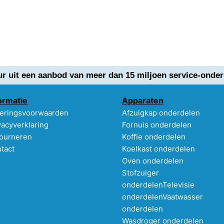
ur uit een aanbod van meer dan 15 miljoen service-onder
ormatie
Apparaten
eringsvoorwaarden
Afzuigkap onderdelen
vacyverklaring
Fornuis onderdelen
ourneren
Koffie onderdelen
tact
Koelkast onderdelen
Oven onderdelen
Stofzuiger
onderdelen
Televisie
onderdelen
Vaatwasser
onderdelen
Wasdroger onderdelen