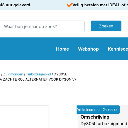
48 uur geleverd
Veilig betalen met IDEAL of 
Home
Webshop
Kennisc
d
/
Zuigmonden
/
Turbozuigmond
/ DY305L
 ZACHTE ROL ALTERNATIEF VOOR DYSON V7
Artikelnummer: X676672
Omschrijving
Dy305l turbozuigmond 