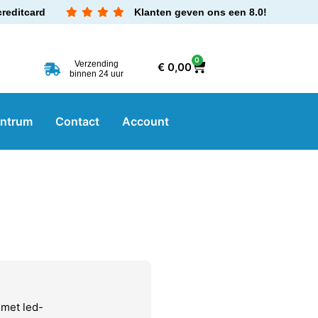
creditcard
Klanten geven ons een 8.0!
0
Verzending
€
0,00
binnen 24 uur
entrum
Contact
Account
met led-