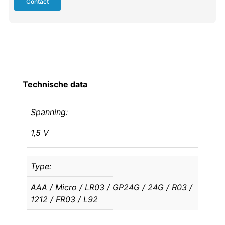
Contact
Technische data
Spanning:
1,5 V
Type:
AAA / Micro / LR03 / GP24G / 24G / R03 /
1212 / FR03 / L92