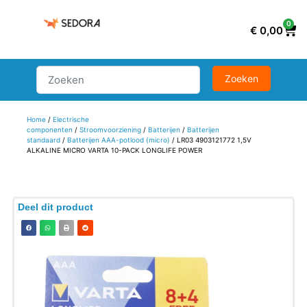
0
€
0,00
Home
/
Electrische
componenten
/
Stroomvoorziening
/
Batterijen
/
Batterijen
standaard
/
Batterijen AAA-potlood (micro)
/ LR03 4903121772 1,5V
ALKALINE MICRO VARTA 10-PACK LONGLIFE POWER
Deel dit product