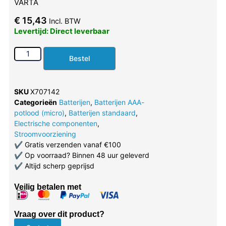
VARTA
€
15,43
Incl. BTW
Levertijd: Direct leverbaar
Bestel
SKU
X707142
Categorieën
Batterijen
,
Batterijen AAA-
potlood (micro)
,
Batterijen standaard
,
Electrische componenten
,
Stroomvoorziening
✔
Gratis verzenden vanaf €100
✔
Op voorraad? Binnen 48 uur geleverd
✔
Altijd scherp geprijsd
Veilig betalen met
Vraag over dit product?