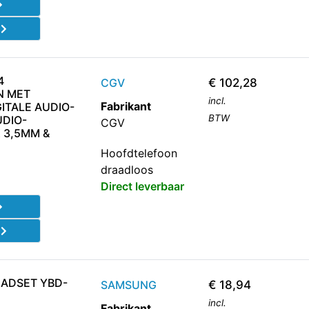
d
4
CGV
€
102,28
N MET
incl.
Fabrikant
ITALE AUDIO-
BTW
UDIO-
CGV
 3,5MM &
Hoofdtelefoon
draadloos
Direct leverbaar
d
EADSET YBD-
SAMSUNG
€
18,94
incl.
Fabrikant