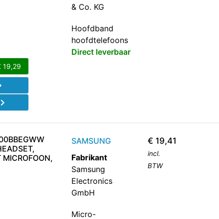
& Co. KG
Hoofdband
hoofdtelefoons
Direct leverbaar
€
19,29
d
A500BBEGWW
SAMSUNG
€
19,41
HEADSET,
incl.
Fabrikant
T MICROFOON,
BTW
Samsung
Electronics
GmbH
Micro-