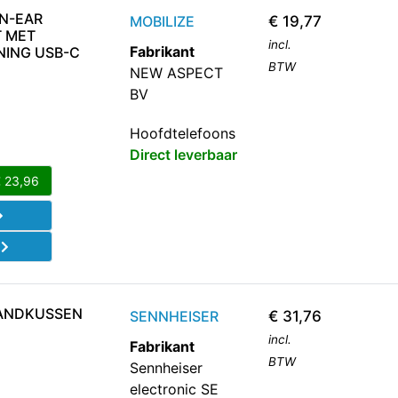
IN-EAR
MOBILIZE
€
19,77
 MET
incl.
Fabrikant
NING USB-C
BTW
NEW ASPECT
BV
Hoofdtelefoons
Direct leverbaar
€
23,96
d
ANDKUSSEN
SENNHEISER
€
31,76
incl.
Fabrikant
BTW
Sennheiser
electronic SE