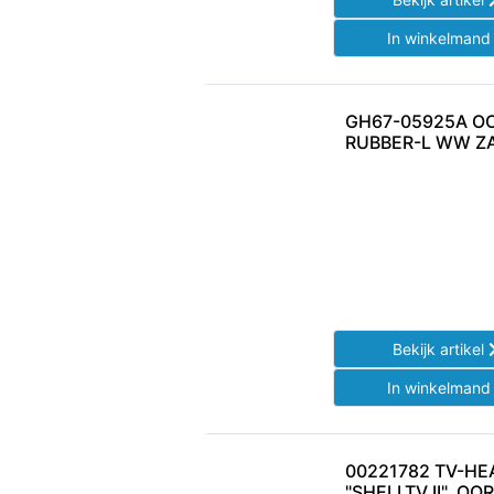
In winkelman
GH67-05925A O
RUBBER-L WW Z
Bekijk artikel
In winkelman
00221782 TV-HE
"SHELLTV II", O