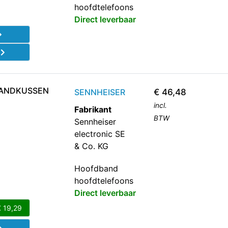
hoofdtelefoons
Direct leverbaar
d
BANDKUSSEN
SENNHEISER
€
46,48
incl.
Fabrikant
BTW
Sennheiser
electronic SE
& Co. KG
Hoofdband
hoofdtelefoons
Direct leverbaar
€
19,29