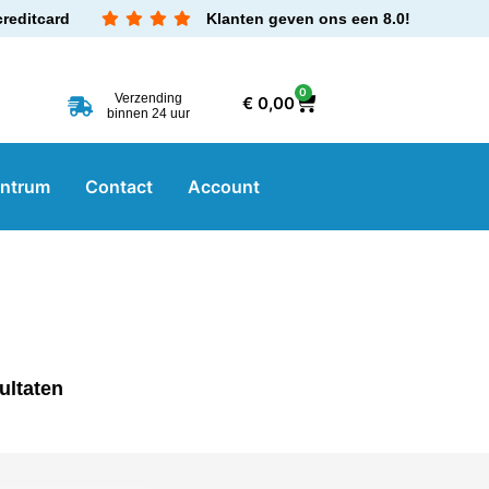
creditcard
Klanten geven ons een 8.0!
0
Verzending
€
0,00
binnen 24 uur
entrum
Contact
Account
ultaten