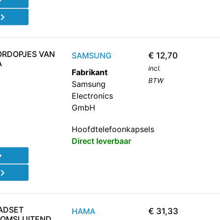
d
ORDOPJES VAN
SAMSUNG
€
12,70
A
incl.
Fabrikant
BTW
Samsung
Electronics
GmbH
Hoofdtelefoonkapsels
Direct leverbaar
d
ADSET
HAMA
€
31,33
OROMSLUITEND,