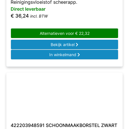
Reinigingsvloeistof scheerapp.
Direct leverbaar
€
36,24
incl. BTW
Alternatieven voor
€
22,32
Bekijk artikel
In winkelmand
422203948591 SCHOONMAAKBORSTEL ZWART