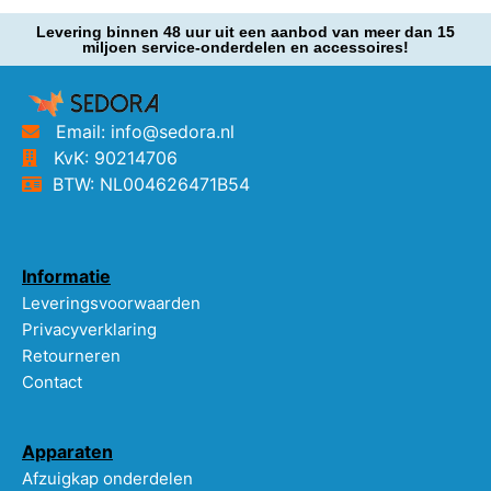
Levering binnen 48 uur uit een aanbod van meer dan 15
miljoen service-onderdelen en accessoires!
Email: info@sedora.nl
KvK: 90214706
BTW: NL004626471B54
Informatie
Leveringsvoorwaarden
Privacyverklaring
Retourneren
Contact
Apparaten
Afzuigkap onderdelen