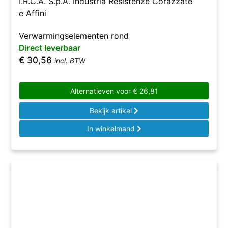
I.R.C.A. S.p.A. Industria Resistenze Corazzate
e Affini
Verwarmingselementen rond
Direct leverbaar
€
30,56
incl. BTW
Alternatieven voor
€
26,81
Bekijk artikel
In winkelmand