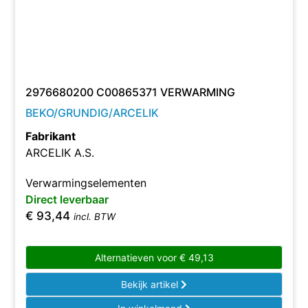
2976680200 C00865371 VERWARMING
BEKO/GRUNDIG/ARCELIK
Fabrikant
ARCELIK A.S.
Verwarmingselementen
Direct leverbaar
€
93,44
incl. BTW
Alternatieven voor
€
49,13
Bekijk artikel