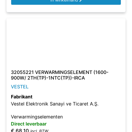
32055221 VERWARMINGSELEMENT (1600-
900W/ 2TH(TP)-1NTC(TP))-IRCA
VESTEL
Fabrikant
Vestel Elektronik Sanayi ve Ticaret A.Ş.
Verwarmingselementen
Direct leverbaar
€
68,10
incl. BTW