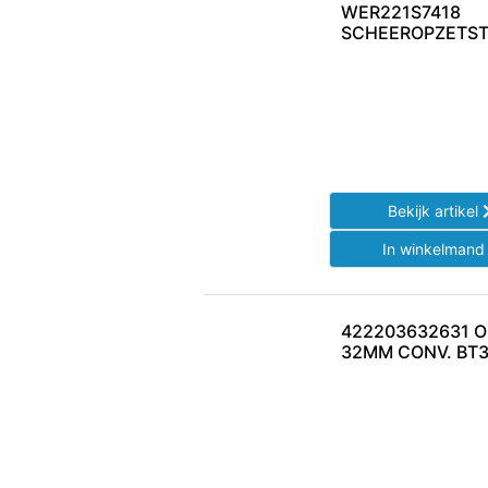
WER221S7418
SCHEEROPZETS
Bekijk artikel
In winkelman
422203632631 
32MM CONV. BT