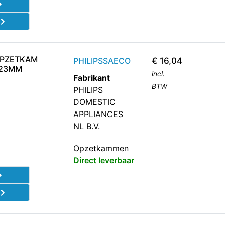
d
OPZETKAM
PHILIPSSAECO
€
16,04
-23MM
incl.
Fabrikant
BTW
PHILIPS
DOMESTIC
APPLIANCES
NL B.V.
Opzetkammen
Direct leverbaar
d