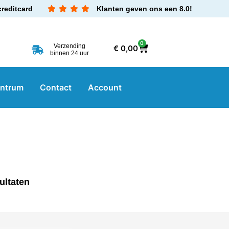
creditcard
Klanten geven ons een 8.0!
0
Verzending
€
0,00
binnen 24 uur
entrum
Contact
Account
ultaten