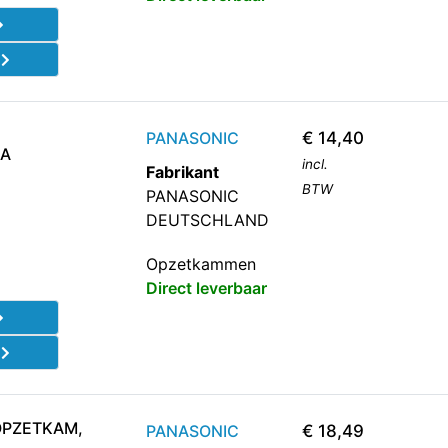
d
PANASONIC
€
14,40
 A
incl.
Fabrikant
BTW
PANASONIC
DEUTSCHLAND
Opzetkammen
Direct leverbaar
d
OPZETKAM,
PANASONIC
€
18,49