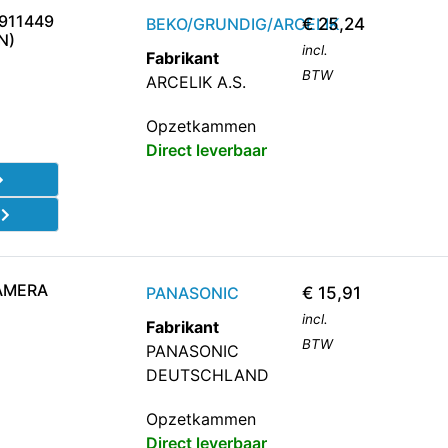
911449
BEKO/GRUNDIG/ARCELIK
€
25,24
N)
incl.
Fabrikant
BTW
ARCELIK A.S.
Opzetkammen
Direct leverbaar
d
AMERA
PANASONIC
€
15,91
incl.
Fabrikant
BTW
PANASONIC
DEUTSCHLAND
Opzetkammen
Direct leverbaar