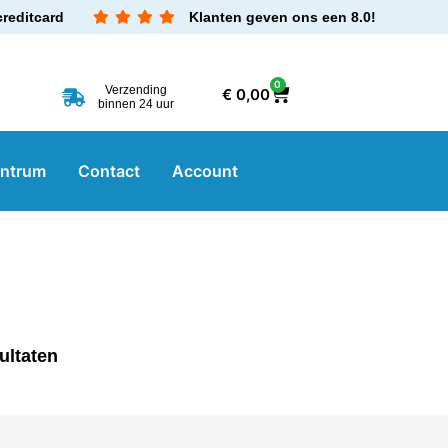
creditcard
Klanten geven ons een 8.0!
0
Verzending
€
0,00
binnen 24 uur
entrum
Contact
Account
ultaten