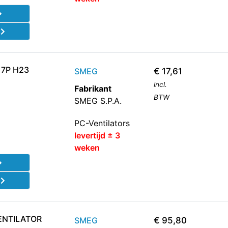
d
 7P H23
SMEG
€
17,61
incl.
Fabrikant
BTW
SMEG S.P.A.
PC-Ventilators
levertijd ± 3
weken
d
ENTILATOR
SMEG
€
95,80