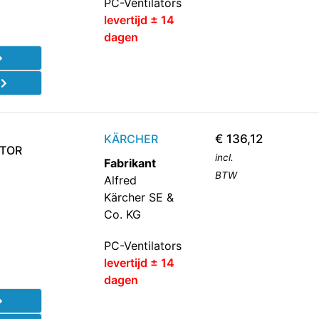
PC-Ventilators
levertijd ± 14
dagen
d
KÄRCHER
€
136,12
ATOR
incl.
Fabrikant
BTW
Alfred
Kärcher SE &
Co. KG
PC-Ventilators
levertijd ± 14
dagen