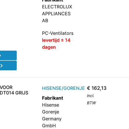
ELECTROLUX
APPLIANCES
AB
PC-Ventilators
levertijd ± 14
dagen
d
 VOOR
HISENSE/GORENJE
€
162,13
DT014 GRIJS
incl.
Fabrikant
BTW
Hisense
Gorenje
Germany
GmbH