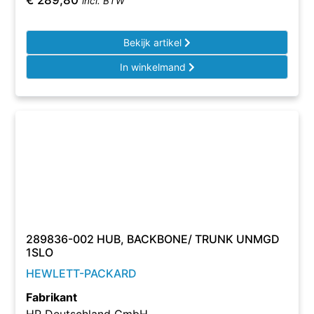
€
289,80
incl. BTW
Bekijk artikel
In winkelmand
289836-002 HUB, BACKBONE/ TRUNK UNMGD
1SLO
HEWLETT-PACKARD
Fabrikant