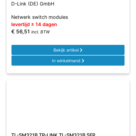
D-Link (DE) GmbH
Netwerk switch modules
levertijd ± 14 dagen
€
56,51
incl. BTW
Bekijk artikel
In winkelmand
TL-SM321B TP-LINK TL-SM321B SFP