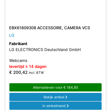
EBX61809308 ACCESSOIRE, CAMERA VCS
LG
Fabrikant
LG ELECTRONICS Deutschland GmbH
Webcams
levertijd ± 14 dagen
€
200,42
incl. BTW
Alternatieven voor
€
184,85
Bekijk artikel
In winkelmand