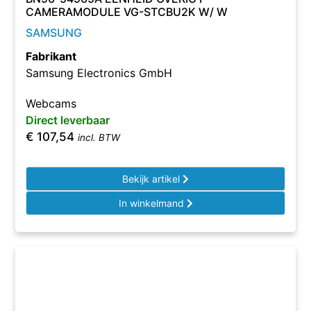
CAMERAMODULE VG-STCBU2K W/ W
SAMSUNG
Fabrikant
Samsung Electronics GmbH
Webcams
Direct leverbaar
€
107,54
incl. BTW
Bekijk artikel
In winkelmand