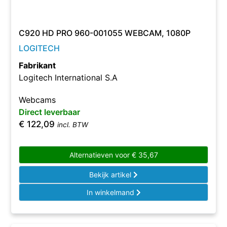
C920 HD PRO 960-001055 WEBCAM, 1080P
LOGITECH
Fabrikant
Logitech International S.A
Webcams
Direct leverbaar
€
122,09
incl. BTW
Alternatieven voor
€
35,67
Bekijk artikel
In winkelmand