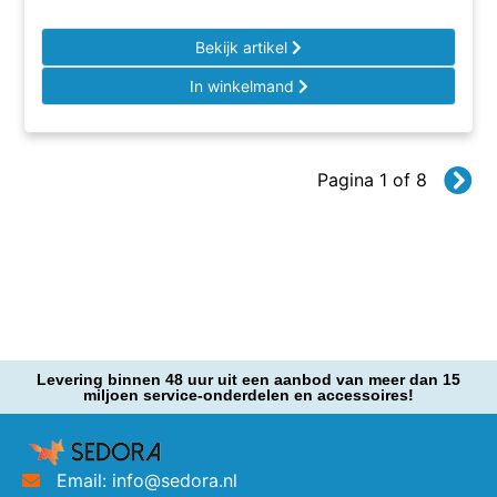
Bekijk artikel
In winkelmand
Pagina 1 of 8
Levering binnen 48 uur uit een aanbod van meer dan 15
miljoen service-onderdelen en accessoires!
Email: info@sedora.nl