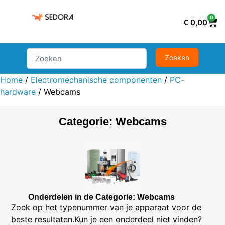
0
€
0,00
Home
/
Electromechanische componenten
/
PC-
hardware
/ Webcams
Categorie: Webcams
Onderdelen in de Categorie: Webcams
Zoek op het typenummer van je apparaat voor de
beste resultaten.Kun je een onderdeel niet vinden?