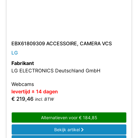
EBX61809309 ACCESSOIRE, CAMERA VCS
LG
Fabrikant
LG ELECTRONICS Deutschland GmbH
Webcams
levertijd ± 14 dagen
€
219,46
incl. BTW
Alternatieven voor
€
184,85
Bekijk artikel