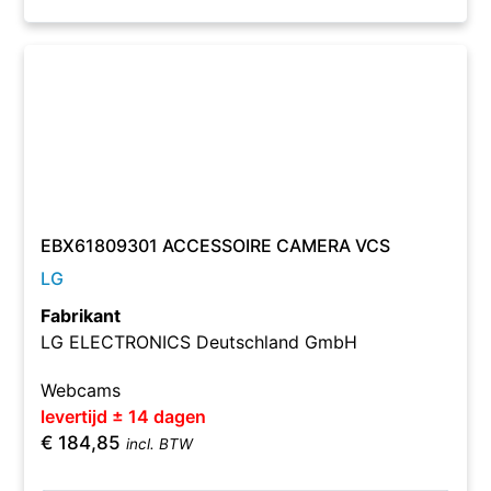
EBX61809301 ACCESSOIRE CAMERA VCS
LG
Fabrikant
LG ELECTRONICS Deutschland GmbH
Webcams
levertijd ± 14 dagen
€
184,85
incl. BTW