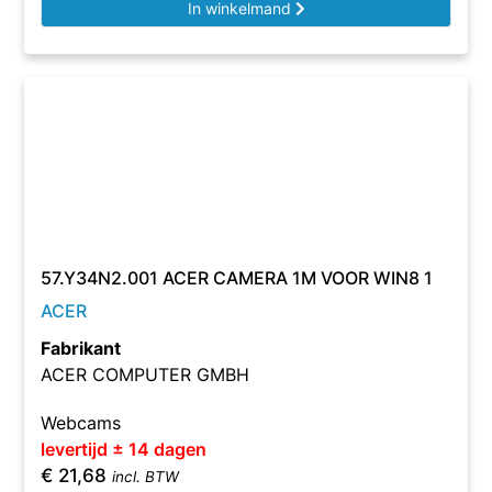
In winkelmand
57.Y34N2.001 ACER CAMERA 1M VOOR WIN8 1
ACER
Fabrikant
ACER COMPUTER GMBH
Webcams
levertijd ± 14 dagen
€
21,68
incl. BTW