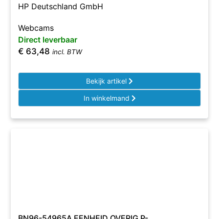
HP Deutschland GmbH
Webcams
Direct leverbaar
€
63,48
incl. BTW
Bekijk artikel
In winkelmand
BN96-54965A EENHEID OVERIG P-