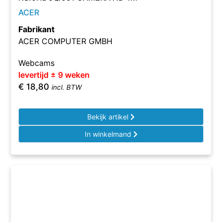
ACER
Fabrikant
ACER COMPUTER GMBH
Webcams
levertijd ± 9 weken
€
18,80
incl. BTW
Bekijk artikel
In winkelmand