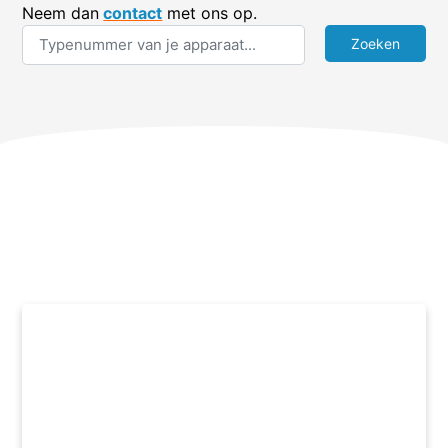
Neem dan
contact
met ons op.