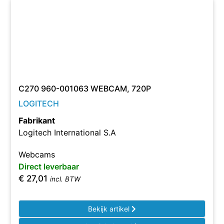
C270 960-001063 WEBCAM, 720P
LOGITECH
Fabrikant
Logitech International S.A
Webcams
Direct leverbaar
€
27,01
incl. BTW
Bekijk artikel