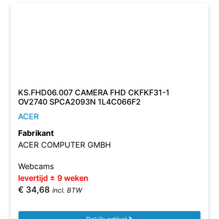
KS.FHD06.007 CAMERA FHD CKFKF31-1
OV2740 SPCA2093N 1L4C066F2
ACER
Fabrikant
ACER COMPUTER GMBH
Webcams
levertijd ± 9 weken
€
34,68
incl. BTW