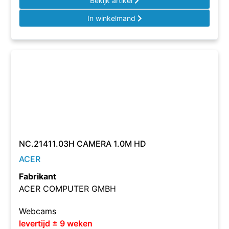
Bekijk artikel
In winkelmand
NC.21411.03H CAMERA 1.0M HD
ACER
Fabrikant
ACER COMPUTER GMBH
Webcams
levertijd ± 9 weken