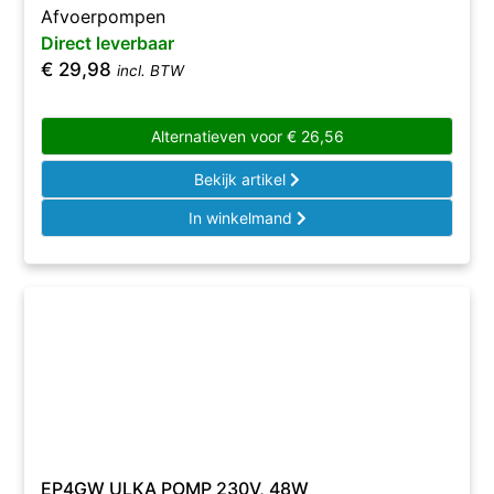
Afvoerpompen
Direct leverbaar
€
29,98
incl. BTW
Alternatieven voor
€
26,56
Bekijk artikel
In winkelmand
EP4GW ULKA POMP 230V, 48W