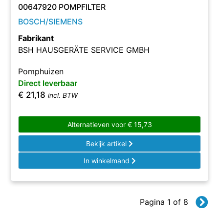
00647920 POMPFILTER
BOSCH/SIEMENS
Fabrikant
BSH HAUSGERÄTE SERVICE GMBH
Pomphuizen
Direct leverbaar
€
21,18
incl. BTW
Alternatieven voor
€
15,73
Bekijk artikel
In winkelmand
Pagina 1 of 8