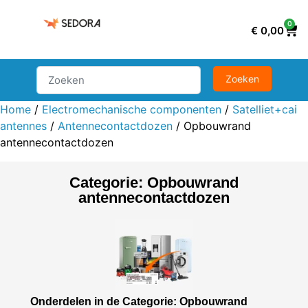
0
€
0,00
Home
/
Electromechanische componenten
/
Satelliet+cai
antennes
/
Antennecontactdozen
/ Opbouwrand
antennecontactdozen
Categorie: Opbouwrand
antennecontactdozen
Onderdelen in de Categorie: Opbouwrand