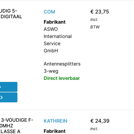
UDIG 5-
COM
€
23,75
 DIGITAAL
incl.
Fabrikant
BTW
ASWO
International
Service
GmbH
Antennesplitters
3-weg
Direct leverbaar
d
 3-VOUDIGE F-
KATHREIN
€
24,39
00MHZ
incl.
Fabrikant
LASSE A