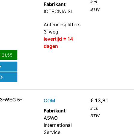
incl.
Fabrikant
BTW
IOTECNIA SL
Antennesplitters
3-weg
levertijd ± 14
dagen
€
21,55
d
 3-WEG 5-
COM
€
13,81
incl.
Fabrikant
BTW
ASWO
International
Service