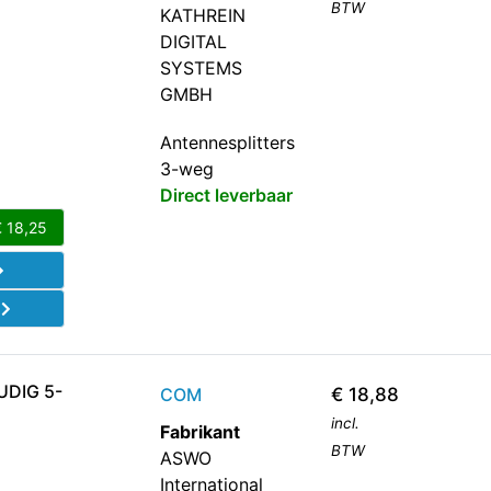
BTW
KATHREIN
DIGITAL
SYSTEMS
GMBH
Antennesplitters
3-weg
Direct leverbaar
€
18,25
d
UDIG 5-
COM
€
18,88
incl.
Fabrikant
BTW
ASWO
International