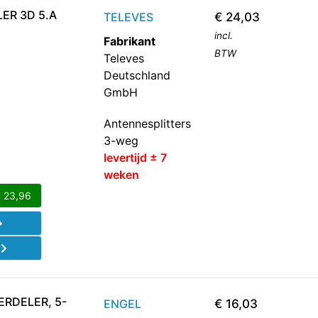
ER 3D 5.A
TELEVES
€
24,03
incl.
Fabrikant
BTW
Televes
Deutschland
GmbH
Antennesplitters
3-weg
levertijd ± 7
weken
€
23,96
d
RDELER, 5-
ENGEL
€
16,03