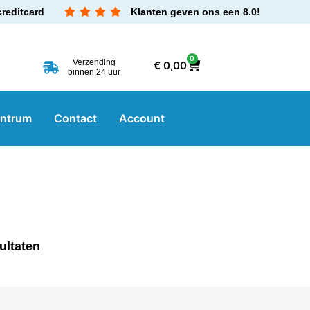
creditcard
Klanten geven ons een 8.0!
0
Verzending
€
0,00
binnen 24 uur
entrum
Contact
Account
ultaten