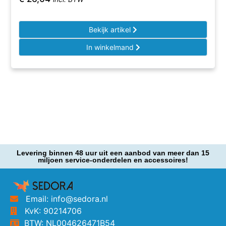
Bekijk artikel
In winkelmand
Levering binnen 48 uur uit een aanbod van meer dan 15
miljoen service-onderdelen en accessoires!
Email: info@sedora.nl
KvK: 90214706
BTW: NL004626471B54